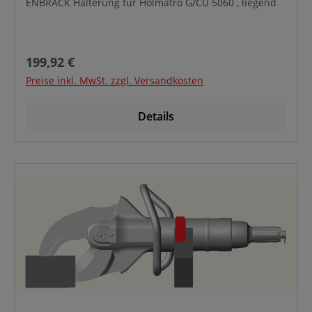
ENBRACK Halterung für Holmatro G/CU 5060 , liegend
Regulärer Preis:
199,92 €
Preise inkl. MwSt. zzgl. Versandkosten
Details