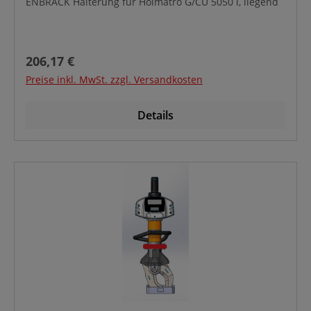
ENBRACK Halterung für Holmatro G/CU 5050 i, liegend
Regulärer Preis:
206,17 €
Preise inkl. MwSt. zzgl. Versandkosten
Details